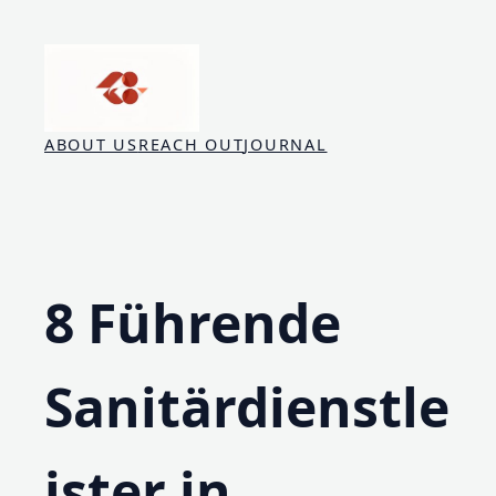
Skip
to
content
ABOUT US
REACH OUT
JOURNAL
8 Führende
Sanitärdienstle
ister in